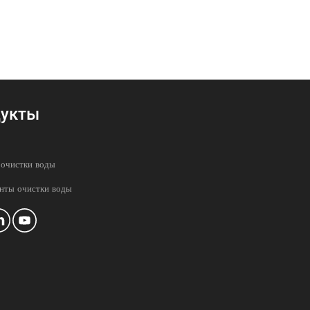
укты
 очистки воды
нты очистки воды