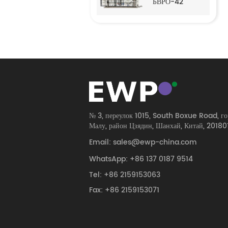
БВРО-42
м3/ч (TDS в корме <
Подкачивающий
2500 ppm). Функции
насос CNP SS304 /
Мембрана Vontron
SS316
RO Мембранный
Трубопровод...
корпус,
сертифицированный
ASME
Подкачивающий
насос CNP SS316L
(с частотно-
регулируемым
приво...
№ 3, переулок 1015, South Boxue Road, го
Малу, район Цзядин, Шанхай, Китай, 20180
Email: sales@ewp-china.com
WhatsApp: +86 137 0187 9514
Tel: +86 2159153063
Fax: +86 2159153071